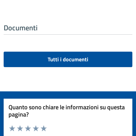
Documenti
Tutti i documenti
Quanto sono chiare le informazioni su questa
pagina?
Valuta da 1 a 5 stelle la pagina
Valuta 1 stelle su 5
Valuta 2 stelle su 5
Valuta 3 stelle su 5
Valuta 4 stelle su 5
Valuta 5 stelle su 5