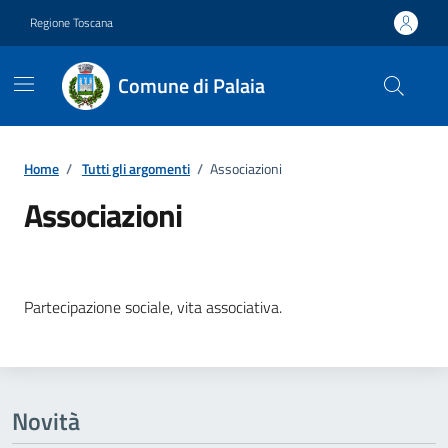
Vai ai contenuti
Vai al footer
Regione Toscana
Comune di Palaia
Home
/
Tutti gli argomenti
/
Associazioni
Associazioni
Dettagli della notizia
Partecipazione sociale, vita associativa.
Novità