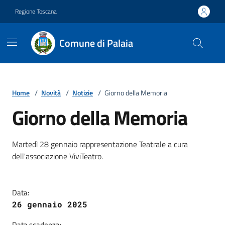
Vai ai contenuti
Vai al footer
Regione Toscana
Comune di Palaia
Home
/
Novità
/
Notizie
/
Giorno della Memoria
Giorno della Memoria
Dettagli della notizia
Martedì 28 gennaio rappresentazione Teatrale a cura
dell'associazione ViviTeatro.
Data:
26 gennaio 2025
Data scadenza: